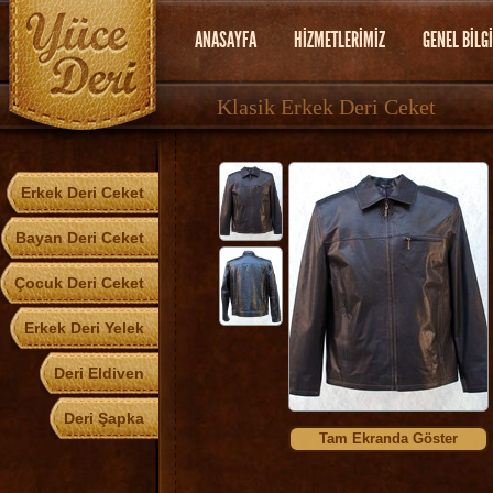
ANASAYFA
HİZMETLERİMİZ
GENEL BİLG
Klasik Erkek Deri Ceket
Erkek Deri Ceket
Bayan Deri Ceket
Çocuk Deri Ceket
Erkek Deri Yelek
Deri Eldiven
Deri Şapka
Tam Ekranda Göster