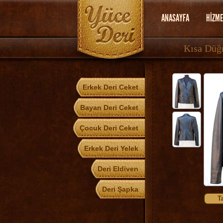
ANASAYFA
HİZME
Kısa Düğ
Erkek Deri Ceket
Bayan Deri Ceket
Çocuk Deri Ceket
Erkek Deri Yelek
Deri Eldiven
Deri Şapka
T