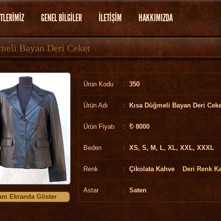
TLERİMİZ
GENEL BİLGİLER
İLETİŞİM
HAKKIMIZDA
meli Bayan Deri Ceket
Ürün Kodu
:
350
Ürün Adı
:
Kısa Düğmeli Bayan Deri Ceke
Ürün Fiyatı
:
8000
Beden
:
XS, S, M, L, XL, XXL, XXXL
Renk
:
Çikolata Kahve
Deri Renk Ka
Astar
:
Saten
am Ekranda Göster